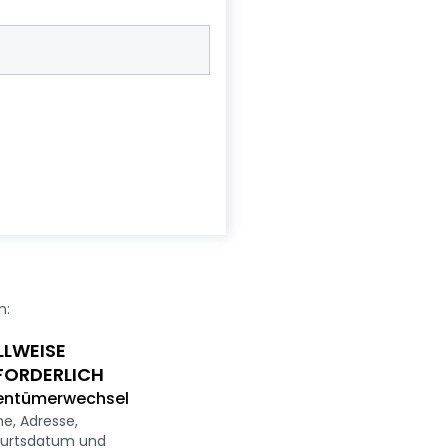
n:
LLWEISE
FORDERLICH
entümerwechsel
e, Adresse,
urtsdatum und